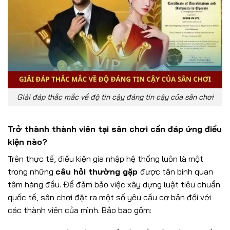
Giải đáp thắc mắc về độ tin cậy đáng tin cậy của sân chơi
Trở thành thành viên tại sân chơi cần đáp ứng điều
kiện nào?
Trên thực tế, điều kiện gia nhập hệ thống luôn là một
trong những
câu hỏi thường gặp
được tân binh quan
tâm hàng đầu. Để đảm bảo việc xây dựng luật tiêu chuẩn
quốc tế, sân chơi đặt ra một số yêu cầu cơ bản đối với
các thành viên của mình. Bảo bao gồm: