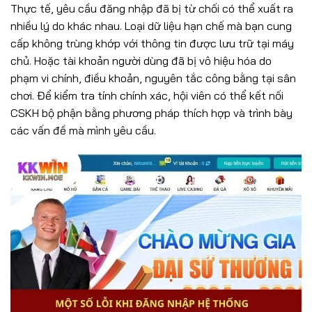
Thực tế, yêu cầu đăng nhập đã bị từ chối có thể xuất ra
nhiều lý do khác nhau. Loại dữ liệu hạn chế mà bạn cung
cấp không trùng khớp với thông tin được lưu trữ tại máy
chủ. Hoặc tài khoản người dùng đã bị vô hiệu hóa do
phạm vi chính, điều khoản, nguyên tắc công bằng tại sân
chơi. Để kiểm tra tính chính xác, hội viên có thể kết nối
CSKH bộ phận bằng phương pháp thích hợp và trình bày
các vấn đề mà mình yêu cầu.