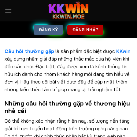
ĐĂNG KÝ
ĐĂNG NHẬP
Câu hỏi thường gặp
là sản phẩm đặc biệt được
KKwin
xây dựng nhằm giải đáp những thắc mắc của hội viên khi
đến sân chơi. Đặc biệt, đây được xem là kênh thông tin
hữu ích dành cho nhóm khách hàng mới đang tìm hiểu về
đơn vị. Hãy theo dõi bài viết dưới đây để cập nhật thêm
những kiến ​​thức tâm trí giúp mang lại trải nghiệm tốt.
Những câu hỏi thường gặp về thương hiệu
nhà cái
Có thể không xác nhận rằng hiện nay, số lượng nền tảng
giải trí trực tuyến hoạt động trên trường ngày càng cao.
Do đó, trước khi chính thức nhập bất kỳ trang web nào,