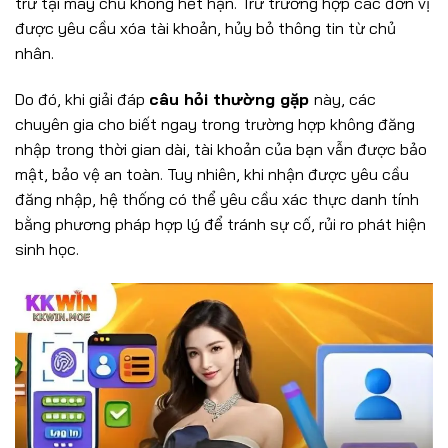
trữ tại máy chủ không hết hạn. Trừ trường hợp các đơn vị
được yêu cầu xóa tài khoản, hủy bỏ thông tin từ chủ
nhân.
Do đó, khi giải đáp
câu hỏi thường gặp
này, các
chuyên gia cho biết ngay trong trường hợp không đăng
nhập trong thời gian dài, tài khoản của bạn vẫn được bảo
mật, bảo vệ an toàn. Tuy nhiên, khi nhận được yêu cầu
đăng nhập, hệ thống có thể yêu cầu xác thực danh tính
bằng phương pháp hợp lý để tránh sự cố, rủi ro phát hiện
sinh học.