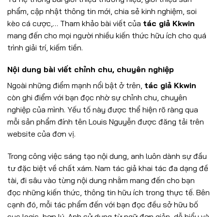
phẩm, cập nhật thông tin mới, chia sẻ kinh nghiệm, soi
kèo cá cược,… Tham khảo bài viết của
tác giả Kkwin
mang đến cho mọi người nhiều kiến thức hữu ích cho quá
trình giải trí, kiếm tiền.
Nội dung bài viết chỉnh chu, chuyên nghiệp
Ngoài những điểm mạnh nổi bật ở trên,
tác giả Kkwin
còn ghi điểm với bạn đọc nhờ sự chỉnh chu, chuyên
nghiệp của mình. Yếu tố này được thể hiện rõ ràng qua
mỗi sản phẩm đính tên Louis Nguyễn được đăng tải trên
website của đơn vị.
Trong công việc sáng tạo nội dung, anh luôn dành sự đầu
tư đặc biệt về chất xám. Nam tác giả khai tác đa dạng đề
tài, đi sâu vào từng nội dung nhằm mang đến cho bạn
đọc những kiến thức, thông tin hữu ích trong thực tế. Bên
cạnh đó, mỗi tác phẩm đến với bạn đọc đều sở hữu bố
cục logic, hợp lý. Anh sử dụng từ ngữ đơn giản, dễ hiểu và