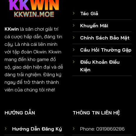
Tác Giả
Khuyến Mãi
KKwin
là sân chơi giải trí
cá cược hấp dẫn, đáng tin
Chính Sách Bảo Mật
cậy. Là nhà cái liên minh
Câu Hỏi Thường Gặp
với tập đoàn Okwin. Kkwin
mang đến kho game đồ
Điều Khoản Điều
sộ, giao diện hiện đại và dễ
Kiện
dàng trải nghiệm. Đăng ký
ngay để trở thành thành
viên của chúng tôi nhé!
HƯỚNG DẪN
THÔNG TIN LIÊN HỆ
Hướng Dẫn Đăng Ký
Phone:
0919869286