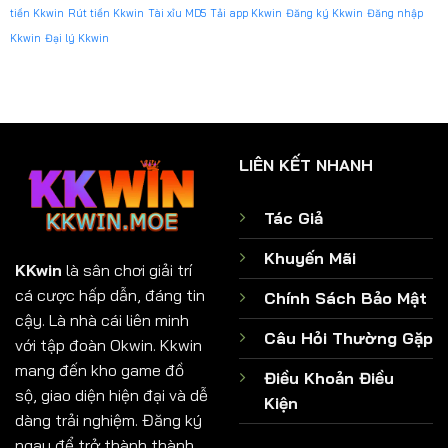
tiền Kkwin
Rút tiền Kkwin
Tài xỉu MD5
Tải app Kkwin
Đăng ký Kkwin
Đăng nhập
Kkwin
Đại lý Kkwin
LIÊN KẾT NHANH
Tác Giả
Khuyến Mãi
KKwin
là sân chơi giải trí
cá cược hấp dẫn, đáng tin
Chính Sách Bảo Mật
cậy. Là nhà cái liên minh
Câu Hỏi Thường Gặp
với tập đoàn Okwin. Kkwin
mang đến kho game đồ
Điều Khoản Điều
sộ, giao diện hiện đại và dễ
Kiện
dàng trải nghiệm. Đăng ký
ngay để trở thành thành