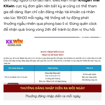
KKwin
cực kỳ đơn giản nên bất kỳ ai cũng có thể tham
gia dễ dàng.
Bạn chỉ cần đăng nhập tài khoản cá nhân
vào lúc 16h00 mỗi ngày. Hệ thống sẽ tự động phát
thưởng ngẫu nhiên qua phong bao lì xì. Đừng quên click
để nhận quà trong vòng 24h để tránh bị đơn vị thu hồi.
Thưởng đăng nhập diễn ra mỗi ngày