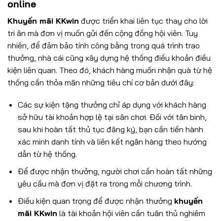
online
Khuyến mãi KKwin
được triển khai liên tục thay cho lời
tri ân mà đơn vị muốn gửi đến cộng đồng hội viên. Tuy
nhiên, để đảm bảo tính công bằng trong quá trình trao
thưởng, nhà cái cũng xây dựng hệ thống điều khoản điều
kiện liên quan. Theo đó, khách hàng muốn nhận quà từ hệ
thống cần thỏa mãn những tiêu chí cơ bản dưới đây:
Các sự kiện tặng thưởng chỉ áp dụng với khách hàng
sở hữu tài khoản hợp lệ tại sân chơi. Đối với tân binh,
sau khi hoàn tất thủ tục đăng ký, bạn cần tiến hành
xác minh danh tính và liên kết ngân hàng theo hướng
dẫn từ hệ thống.
Để được nhận thưởng, người chơi cần hoàn tất những
yêu cầu mà đơn vị đặt ra trong mỗi chương trình.
Điều kiện quan trọng để được nhận thưởng
khuyến
mãi KKwin
là tài khoản hội viên cần tuân thủ nghiêm