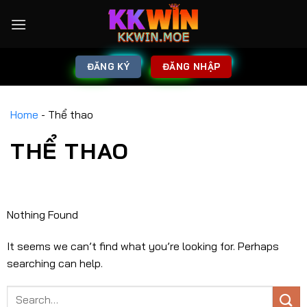
ĐĂNG KÝ
ĐĂNG NHẬP
Home
-
Thể thao
THỂ THAO
Nothing Found
It seems we can’t find what you’re looking for. Perhaps
searching can help.