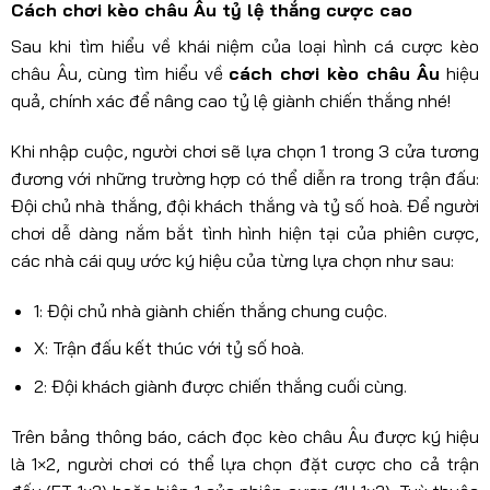
Cách chơi kèo châu Âu tỷ lệ thắng cược cao
Sau khi tìm hiểu về khái niệm của loại hình cá cược kèo
châu Âu, cùng tìm hiểu về
cách chơi kèo châu Âu
hiệu
quả, chính xác để nâng cao tỷ lệ giành chiến thắng nhé!
Khi nhập cuộc, người chơi sẽ lựa chọn 1 trong 3 cửa tương
đương với những trường hợp có thể diễn ra trong trận đấu:
Đội chủ nhà thắng, đội khách thắng và tỷ số hoà. Để người
chơi dễ dàng nắm bắt tình hình hiện tại của phiên cược,
các nhà cái quy ước ký hiệu của từng lựa chọn như sau:
1: Đội chủ nhà giành chiến thắng chung cuộc.
X: Trận đấu kết thúc với tỷ số hoà.
2: Đội khách giành được chiến thắng cuối cùng.
Trên bảng thông báo, cách đọc kèo châu Âu được ký hiệu
là 1×2, người chơi có thể lựa chọn đặt cược cho cả trận