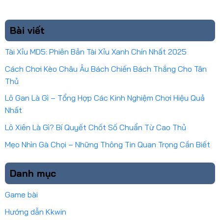
Bài viết
Tài Xỉu MD5: Phiên Bản Tài Xỉu Xanh Chín Nhất 2025
Cách Chơi Kèo Châu Âu Bách Chiến Bách Thắng Cho Tân
Thủ
Lô Gan Là Gì – Tổng Hợp Các Kinh Nghiệm Chơi Hiệu Quả
Nhất
Lô Xiên Là Gì? Bí Quyết Chốt Số Chuẩn Từ Cao Thủ
Mẹo Nhìn Gà Chọi – Những Thông Tin Quan Trọng Cần Biết
Danh mục
Game bài
Hướng dẫn Kkwin