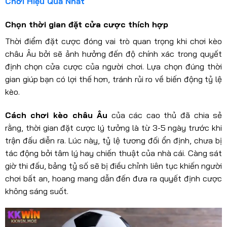
Chơi Hiệu Quả Nhất
Chọn thời gian đặt cửa cược thích hợp
Thời điểm đặt cược đóng vai trò quan trọng khi chơi kèo
châu Âu bởi sẽ ảnh hưởng đến độ chính xác trong quyết
định chọn cửa cược của người chơi. Lựa chọn đúng thời
gian giúp bạn có lợi thế hơn, tránh rủi ro về biến động tỷ lệ
kèo.
Cách chơi kèo châu Âu
của các cao thủ đã chia sẻ
rằng, thời gian đặt cược lý tưởng là từ 3-5 ngày trước khi
trận đấu diễn ra. Lúc này, tỷ lệ tương đối ổn định, chưa bị
tác động bởi tâm lý hay chiến thuật của nhà cái. Càng sát
giờ thi đấu, bảng tỷ số sẽ bị điều chỉnh liên tục khiến người
chơi bất an, hoang mang dẫn đến đưa ra quyết định cược
không sáng suốt.