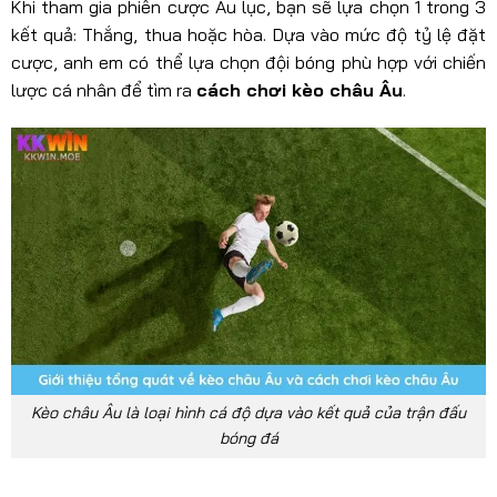
Khi tham gia phiên cược Âu lục, bạn sẽ lựa chọn 1 trong 3
kết quả: Thắng, thua hoặc hòa. Dựa vào mức độ tỷ lệ đặt
cược, anh em có thể lựa chọn đội bóng phù hợp với chiến
lược cá nhân để tìm ra
cách chơi kèo châu Âu
.
Kèo châu Âu là loại hình cá độ dựa vào kết quả của trận đấu
bóng đá