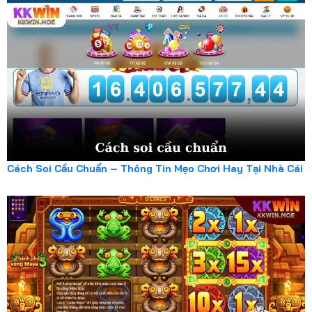
Cách Soi Cầu Chuẩn – Thông Tin Mẹo Chơi Hay Tại Nhà Cái