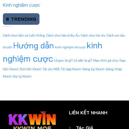
Kinh nghiệm cược
# TRENDING
Cách chơi bắn cá luôn thắng
Cách chơi kèo châu Âu
Cách chơi tài xỉu
Cách soi cầu
kinh
Hướng dẫn
chuẩn
kinh nghiệm cá cược
nghiệm cược
Lô gan là gì?
Lô xiên là gì?
Mẹo nhìn gà chọi
Nạp
tiền Kkwin
Rút tiền Kkwin
Tài xỉu MD5
Tải app Kkwin
Đăng ký Kkwin
Đăng nhập
Kkwin
Đại lý Kkwin
LIÊN KẾT NHANH
Tác Giả