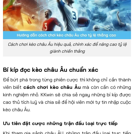
Cách chơi kèo châu Âu hiệu quả, chính xác để nâng cao tỷ lệ
giành chiến thắng
Bí kíp đọc kèo châu Âu chuẩn xác
Để bứt phá trong từng phiên cược thì không chỉ cần thành
viên biết
cách chơi kèo châu Âu
mà còn cần có những
kinh nghiệm nhỏ. KKwin sẽ chia sẻ ngay những bí kíp được
cao thủ tích luỹ và chia sẻ để hội viên mới tự tin nhập cuộc
kèo châu Âu.
Ưu tiên đặt cược những trận đấu loại trực tiếp
Khi tham gia sảnh châu ÂU, những trận đấu loại trực tiếp