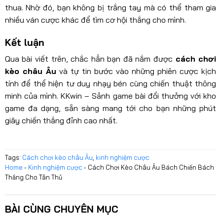
thua. Nhờ đó, bạn không bị trắng tay mà có thể tham gia
nhiều ván cược khác để tìm cơ hội thắng cho mình.
Kết luận
Qua bài viết trên, chắc hẳn bạn đã nắm được
cách chơi
kèo châu Âu
và tự tin bước vào những phiên cược kịch
tính để thể hiện tư duy nhạy bén cùng chiến thuật thông
minh của mình. KKwin – Sảnh game bài đổi thưởng với kho
game đa dạng, sẵn sàng mang tới cho bạn những phút
giây chiến thắng đỉnh cao nhất.
Tags:
Cách chơi kèo châu Âu
,
kinh nghiệm cược
Home
-
Kinh nghiệm cược
-
Cách Chơi Kèo Châu Âu Bách Chiến Bách
Thắng Cho Tân Thủ
BÀI CÙNG CHUYÊN MỤC