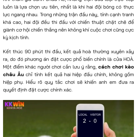
luôn là lựa chọn ưu tiên, nhất là khi hai đội bóng có thực
lực ngang nhau. Trong những trận đấu này, tính cạnh tranh
khá cao, hai đội đều thi đấu với chiến thuật chặt chẽ để
giành cơ hội chiến thắng nên không khí cuộc chơi cũng cực
kỳ kịch tính.
Kết thúc 90 phút thi đấu, kết quả hoà thường xuyên xảy
ra, do đó phương án đặt cược phổ biến chính là cửa HOÀ.
Một điểm khác người chơi cần lưu ý rằng,
cách chơi kèo
châu Âu
chỉ tính kết quả hai hiệp đấu chính, không gồm
hiệp phụ. Hiểu rõ quy tắc chơi sẽ khiến anh em đưa ra
quyết định đặt cược chính xác.