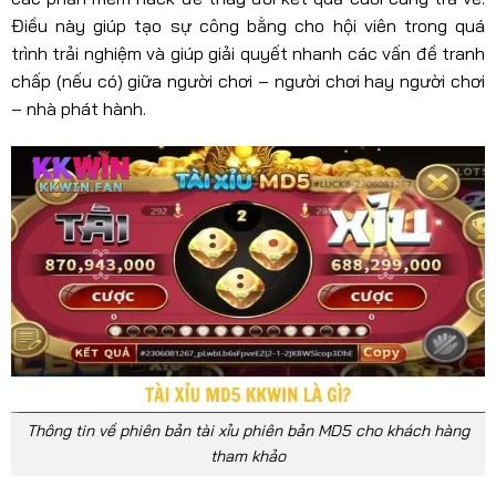
Điều này giúp tạo sự công bằng cho hội viên trong quá
trình trải nghiệm và giúp giải quyết nhanh các vấn đề tranh
chấp (nếu có) giữa người chơi – người chơi hay người chơi
– nhà phát hành.
Thông tin về phiên bản tài xỉu phiên bản MD5 cho khách hàng
tham khảo