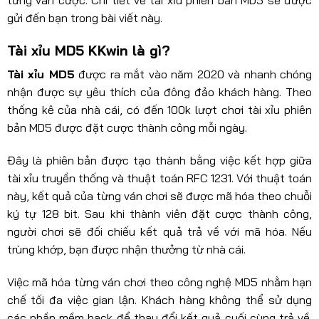
gửi đến bạn trong bài viết này.
Tài xỉu MD5 KKwin là gì?
Tài xỉu MD5
được ra mắt vào năm 2020 và nhanh chóng
nhận được sự yêu thích của đông đảo khách hàng. Theo
thống kê của nhà cái, có đến 100k lượt chơi tài xỉu phiên
bản MD5 được đặt cược thành công mỗi ngày.
Đây là phiên bản được tạo thành bằng việc kết hợp giữa
tài xỉu truyền thống và thuật toán RFC 1231. Với thuật toán
này, kết quả của từng ván chơi sẽ được mã hóa theo chuỗi
ký tự 128 bit. Sau khi thành viên đặt cược thành công,
người chơi sẽ đối chiếu kết quả trả về với mã hóa. Nếu
trùng khớp, bạn được nhận thưởng từ nhà cái.
Việc mã hóa từng ván chơi theo công nghệ MD5 nhằm hạn
chế tối đa việc gian lận. Khách hàng không thể sử dụng
các phần mềm hack để thay đổi kết quả cuối cùng trả về.