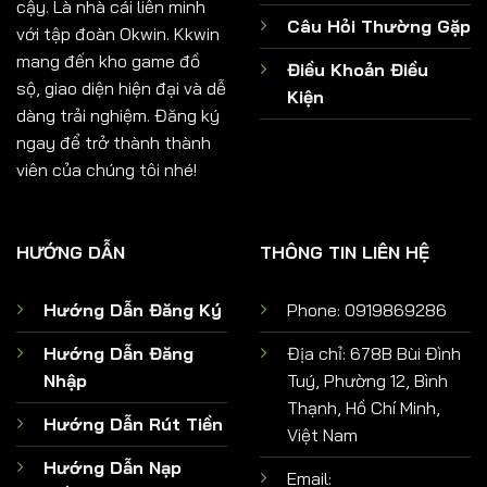
cậy. Là nhà cái liên minh
Câu Hỏi Thường Gặp
với tập đoàn Okwin. Kkwin
mang đến kho game đồ
Điều Khoản Điều
sộ, giao diện hiện đại và dễ
Kiện
dàng trải nghiệm. Đăng ký
ngay để trở thành thành
viên của chúng tôi nhé!
HƯỚNG DẪN
THÔNG TIN LIÊN HỆ
Hướng Dẫn Đăng Ký
Phone:
0919869286
Hướng Dẫn Đăng
Địa chỉ:
678B Bùi Đình
Nhập
Tuý, Phường 12, Bình
Thạnh, Hồ Chí Minh,
Hướng Dẫn Rút Tiền
Việt Nam
Hướng Dẫn Nạp
Email: