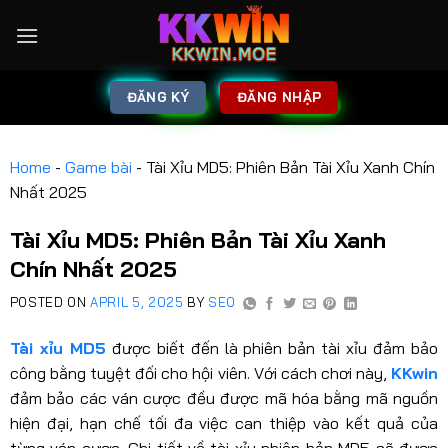
ĐĂNG KÝ
ĐĂNG NHẬP
Home
-
Game bài
-
Tài Xỉu MD5: Phiên Bản Tài Xỉu Xanh Chín
Nhất 2025
Tài Xỉu MD5: Phiên Bản Tài Xỉu Xanh
Chín Nhất 2025
POSTED ON
APRIL 5, 2025
BY
SEO
Tài xỉu MD5
được biết đến là phiên bản tài xỉu đảm bảo
công bằng tuyệt đối cho hội viên. Với cách chơi này,
KKwin
đảm bảo các ván cược đều được mã hóa bằng mã nguồn
hiện đại, hạn chế tối đa việc can thiệp vào kết quả của
từng ván cược. Chi tiết về tài xỉu phiên bản MD5 sẽ được