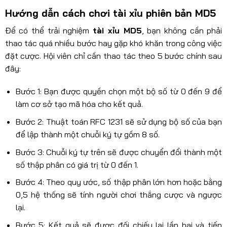
Hướng dẫn cách chơi tài xỉu phiên bản MD5
Để có thể trải nghiệm
tài xỉu MD5
, bạn không cần phải
thao tác quá nhiều bước hay gặp khó khăn trong công việc
đặt cược. Hội viên chỉ cần thao tác theo 5 bước chính sau
đây:
Bước 1: Bạn được quyền chọn một bộ số từ 0 đến 9 để
làm cơ sở tạo mã hóa cho kết quả.
Bước 2: Thuật toán RFC 1231 sẽ sử dụng bộ số của bạn
để lập thành một chuỗi ký tự gồm 8 số.
Bước 3: Chuỗi ký tự trên sẽ được chuyển đổi thành một
số thập phân có giá trị từ 0 đến 1.
Bước 4: Theo quy ước, số thập phân lớn hơn hoặc bằng
0,5 hệ thống sẽ tính người chơi thắng cược và ngược
lại.
Bước 5: Kết quả sẽ được đối chiếu lại lần hai và tiến