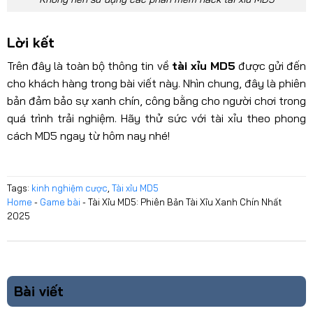
Lời kết
Trên đây là toàn bộ thông tin về
tài xỉu MD5
được gửi đến
cho khách hàng trong bài viết này. Nhìn chung, đây là phiên
bản đảm bảo sự xanh chín, công bằng cho người chơi trong
quá trình trải nghiệm. Hãy thử sức với tài xỉu theo phong
cách MD5 ngay từ hôm nay nhé!
Tags:
kinh nghiệm cược
,
Tài xỉu MD5
Home
-
Game bài
-
Tài Xỉu MD5: Phiên Bản Tài Xỉu Xanh Chín Nhất
2025
Bài viết