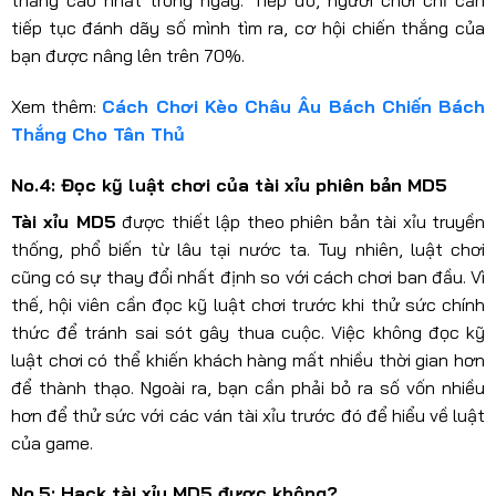
thắng cao nhất trong ngày. Tiếp đó, người chơi chỉ cần
tiếp tục đánh dãy số mình tìm ra, cơ hội chiến thắng của
bạn được nâng lên trên 70%.
Xem thêm:
Cách Chơi Kèo Châu Âu Bách Chiến Bách
Thắng Cho Tân Thủ
No.4: Đọc kỹ luật chơi của tài xỉu phiên bản MD5
Tài xỉu MD5
được thiết lập theo phiên bản tài xỉu truyền
thống, phổ biến từ lâu tại nước ta. Tuy nhiên, luật chơi
cũng có sự thay đổi nhất định so với cách chơi ban đầu. Vì
thế, hội viên cần đọc kỹ luật chơi trước khi thử sức chính
thức để tránh sai sót gây thua cuộc.
Việc không đọc kỹ
luật chơi có thể khiến khách hàng mất nhiều thời gian hơn
để thành thạo. Ngoài ra, bạn cần phải bỏ ra số vốn nhiều
hơn để thử sức với các ván tài xỉu trước đó để hiểu về luật
của game.
No.5: Hack tài xỉu MD5 được không?