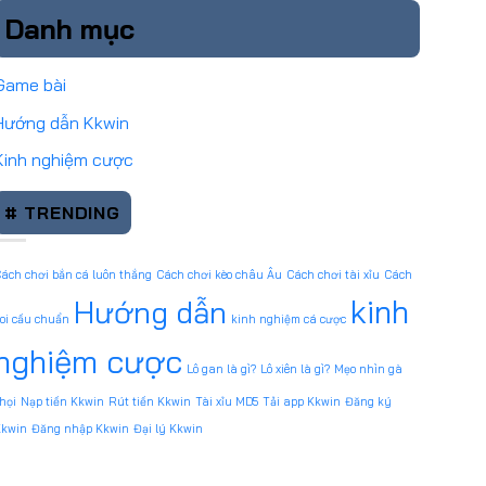
Danh mục
Game bài
Hướng dẫn Kkwin
Kinh nghiệm cược
# TRENDING
ách chơi bắn cá luôn thắng
Cách chơi kèo châu Âu
Cách chơi tài xỉu
Cách
kinh
Hướng dẫn
oi cầu chuẩn
kinh nghiệm cá cược
nghiệm cược
Lô gan là gì?
Lô xiên là gì?
Mẹo nhìn gà
họi
Nạp tiền Kkwin
Rút tiền Kkwin
Tài xỉu MD5
Tải app Kkwin
Đăng ký
Kkwin
Đăng nhập Kkwin
Đại lý Kkwin