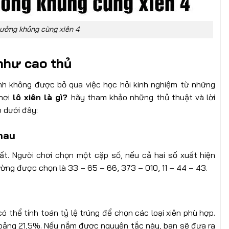
hưởng khủng cùng xiên 4
 như cao thủ
nh không được bỏ qua việc học hỏi kinh nghiệm từ những
chơi
lô xiên là gì?
hãy tham khảo những thủ thuật và lời
 dưới đây:
hau
ất. Người chơi chọn một cặp số, nếu cả hai số xuất hiện
ường được chọn là 33 – 65 – 66, 373 – 010, 11 – 44 – 43.
có thể tính toán tỷ lệ trúng để chọn các loại xiên phù hợp.
hoảng 21,5%. Nếu nắm được nguyên tắc này, bạn sẽ đưa ra