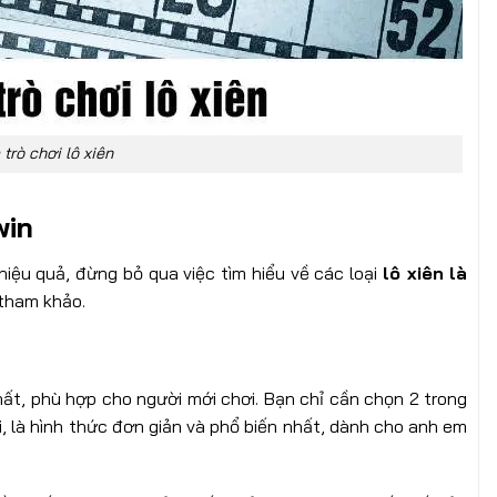
 trò chơi lô xiên
win
ệu quả, đừng bỏ qua việc tìm hiểu về các loại
lô xiên là
 tham khảo.
nhất, phù hợp cho người mới chơi. Bạn chỉ cần chọn 2 trong
ôi, là hình thức đơn giản và phổ biến nhất, dành cho anh em